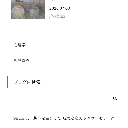
2026.07.03
心理学
心理学
相談回答
ブログ内検索
Shudaika 想いを曲にして 現実を変えるカウンセリング