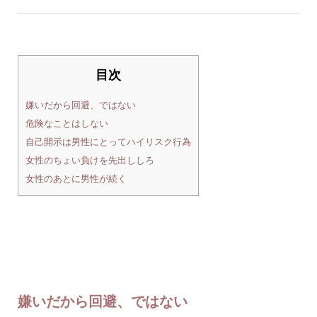
目次
嫌いだから回避、ではない
危険なことはしない
自己開示は男性にとってハイリスク行為
女性のちょい負けを先出ししろ
女性のあとに男性が続く
嫌いだから回避、ではない