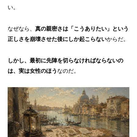
い。
なぜなら、
真の親密さは「こうありたい」という
正しさを崩壊させた後にしか起こらない
からだ。
しかし、最初に先陣を切らなければならないの
は、実は女性のほう
なのだ。