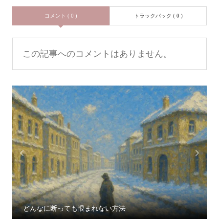
コメント ( 0 )
トラックバック ( 0 )
この記事へのコメントはありません。


どんなに断っても恨まれない方法