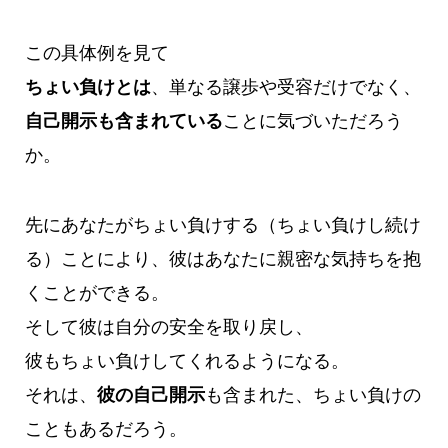
この具体例を見て
ちょい負けとは
、単なる譲歩や受容だけでなく、
自己開示も含まれている
ことに気づいただろう
か。
先にあなたがちょい負けする（ちょい負けし続け
る）ことにより、彼はあなたに親密な気持ちを抱
くことができる。
そして彼は自分の安全を取り戻し、
彼もちょい負けしてくれるようになる。
それは、
彼の自己開示
も含まれた、ちょい負けの
こともあるだろう。