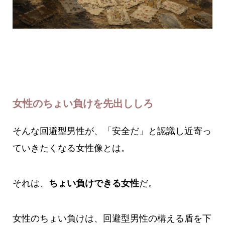
女性のちょい負けを先出ししろ
そんな回避型男性が、「安全だ」と認識し近寄っ
ていきたくなる女性像とは。
それは、
ちょい負けできる女性
だ。
女性のちょい負けは、回避型男性の構える盾を下